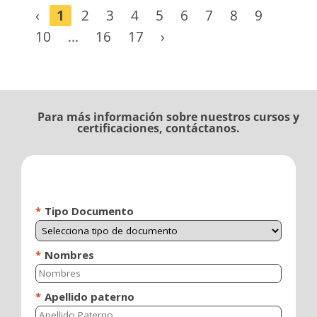
‹
1
2
3
4
5
6
7
8
9
10
...
16
17
›
Para más información sobre nuestros cursos y
certificaciones, contáctanos.