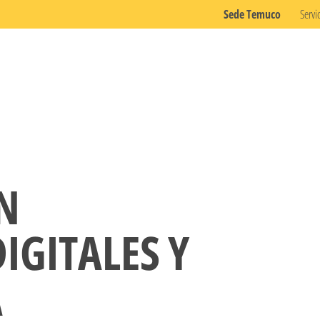
Sede Temuco
Servi
N
IGITALES Y
A